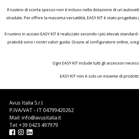
Il ruotino di scorta spesso non è incluso nella dotazione di un'autovet
stradale.
Per offrire la massima versatilità, EASY KIT è stato progettato 
Il ruotino in acciaio EASY KIT è realizzato secondo i più elevati standard
praticità sono i nostri valori guida. Grazie al configuratore online, sce
Ogni EASY KIT include tutti gli accessori necess
EASY KIT non è solo un insieme di prodotti
Avus Italia S.r.l.
P.IVA/VAT - IT 04799420262
Mail:
info@avusitalia.it
Tel:
+39 0423 497979