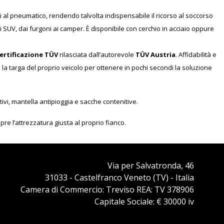
i al pneumatico, rendendo talvolta indispensabile il ricorso al soccorso
 ai SUV, dai furgoni ai camper. È disponibile con cerchio in acciaio oppure
ertificazione TÜV
rilasciata dall’autorevole
TÜV Austria
. Affidabilità e
re la targa del proprio veicolo per ottenere in pochi secondi la soluzione
ttivi, mantella antipioggia e sacche contenitive.
re l’attrezzatura giusta al proprio fianco.
Via per Salvatronda, 46
31033 - Castelfranco Veneto (TV) - Italia
Camera di Commercio: Treviso REA: TV 378906
Capitale Sociale: € 30000 iv