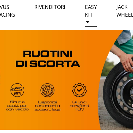
VUS
RIVENDITORI
EASY
JACK
ACING
KIT
WHEE